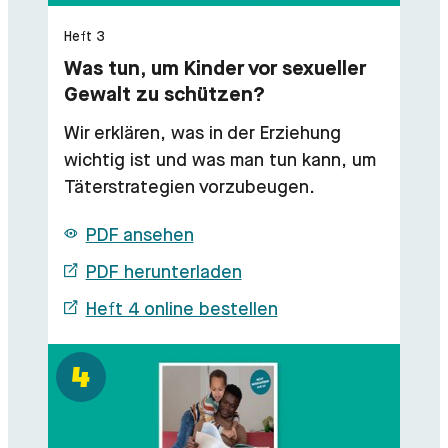
Heft 3
Was tun, um Kinder vor sexueller
Gewalt zu schützen?
Wir erklären, was in der Erziehung
wichtig ist und was man tun kann, um
Täterstrategien vorzubeugen.
PDF ansehen
PDF herunterladen
Heft 4 online bestellen
4