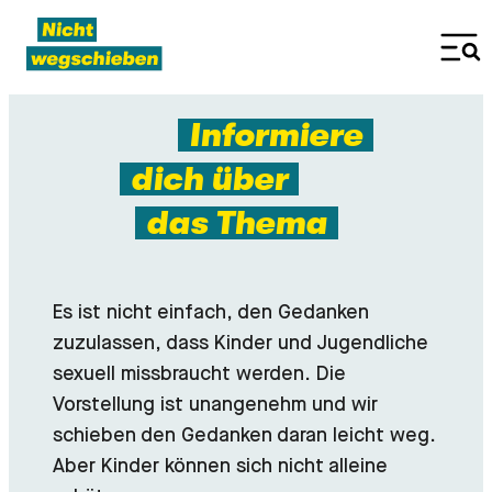
Jump to content
Informiere
dich über
Was ist sexueller Missbrauch
das Thema
Es ist nicht einfach, den Gedanken
zuzulassen, dass Kinder und Jugendliche
sexuell missbraucht werden. Die
Vorstellung ist unangenehm und wir
schieben den Gedanken daran leicht weg.
Aber Kinder können sich nicht alleine