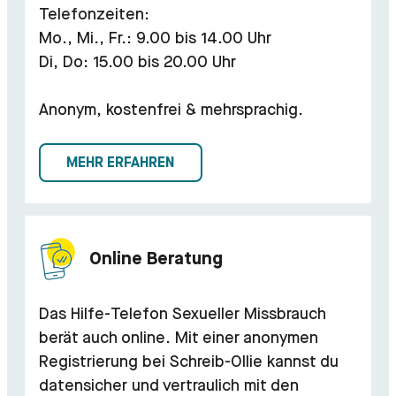
Telefonzeiten:
Mo., Mi., Fr.: 9.00 bis 14.00 Uhr
Di, Do: 15.00 bis 20.00 Uhr
Anonym, kostenfrei & mehrsprachig.
MEHR ERFAHREN
Online Beratung
Das Hilfe-Telefon Sexueller Missbrauch
berät auch online. Mit einer anonymen
Registrierung bei Schreib-Ollie kannst du
datensicher und vertraulich mit den