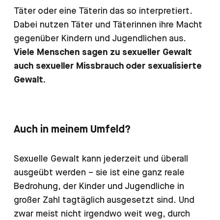
Täter oder eine Täterin das so interpretiert.
Dabei nutzen Täter und Täterinnen ihre Macht
gegenüber Kindern und Jugendlichen aus.
Viele Menschen sagen zu sexueller Gewalt
auch sexueller Missbrauch oder sexualisierte
Gewalt.
Auch in meinem Umfeld?
Sexuelle Gewalt kann jederzeit und überall
ausgeübt werden – sie ist eine ganz reale
Bedrohung, der Kinder und Jugendliche in
großer Zahl tagtäglich ausgesetzt sind. Und
zwar meist nicht irgendwo weit weg, durch