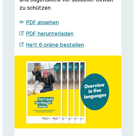
zu schützen
PDF ansehen
PDF herunterladen
Heft 6 online bestellen