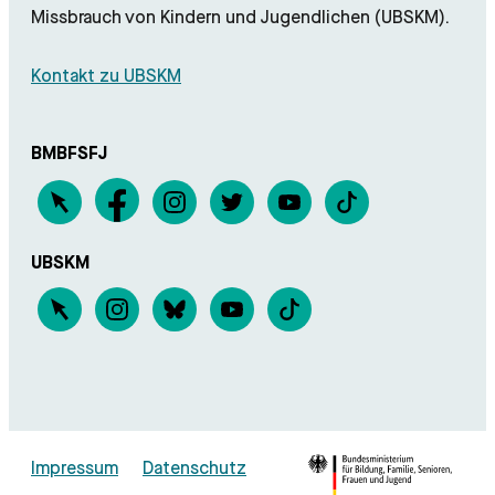
Missbrauch von Kindern und Jugendlichen (UBSKM).
Kontakt zu UBSKM
BMBFSFJ
UBSKM
Impressum
Datenschutz