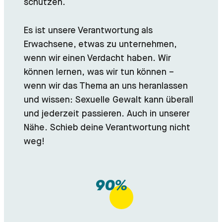
schützen.
Es ist unsere Verantwortung als
Erwachsene, etwas zu unternehmen,
wenn wir einen Verdacht haben. Wir
können lernen, was wir tun können –
wenn wir das Thema an uns heranlassen
und wissen: Sexuelle Gewalt kann überall
und jederzeit passieren. Auch in unserer
Nähe. Schieb deine Verantwortung nicht
weg!
90%