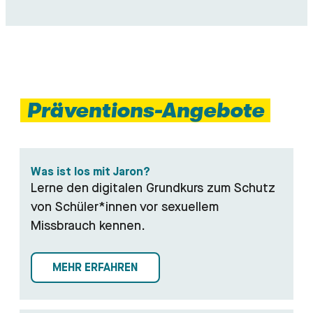
Präventions-Angebote
Was ist los mit Jaron?
Lerne den digitalen Grundkurs zum Schutz
von Schüler*innen vor sexuellem
Missbrauch kennen.
MEHR ERFAHREN