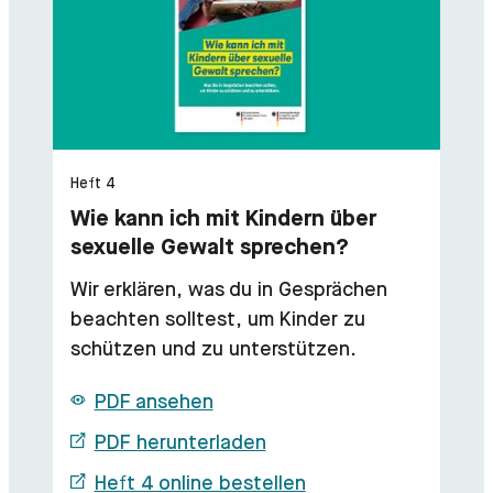
Heft 4
Wie kann ich mit Kindern über
sexuelle Gewalt sprechen?
Wir erklären, was du in Gesprächen
beachten solltest, um Kinder zu
schützen und zu unterstützen.
PDF ansehen
PDF herunterladen
Heft 4 online bestellen