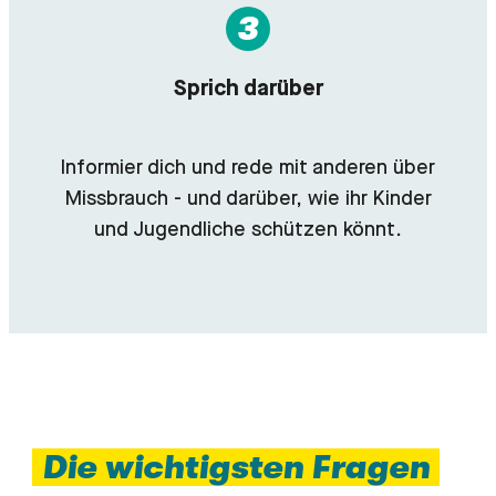
Sprich darüber
Informier dich und rede mit anderen über
Missbrauch - und darüber, wie ihr Kinder
und Jugendliche schützen könnt.
Die wichtigsten Fragen