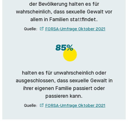
der Bevölkerung halten es für
wahrscheinlich, dass sexuelle Gewalt vor
allem in Familien stattfindet.
Quelle:
FORSA-Umfrage Oktober 2021
85%
halten es für unwahrscheinlich oder
ausgeschlossen, dass sexuelle Gewalt in
ihrer eigenen Familie passiert oder
passieren kann.
Quelle:
FORSA-Umfrage Oktober 2021